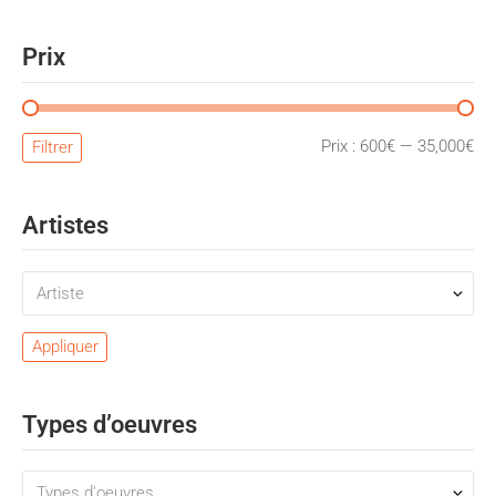
Prix
Pri
Pri
Prix :
600€
—
35,000€
Filtrer
mi
ma
Artistes
Appliquer
Types d’oeuvres