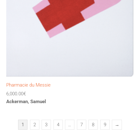
Pharmacie du Messie
6,000.00
€
Ackerman, Samuel
1
2
3
4
…
7
8
9
→