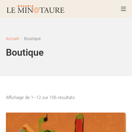
Aller
Me
au
Galerie Le Minotaure – La Bo
contenu
Accueil
Boutique
Boutique
Affichage de 1–12 sur 106 résultats