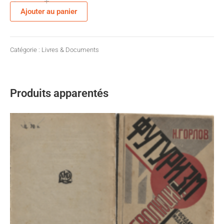
-
+
quantité
Ajouter au panier
de
Le
coq
Catégorie :
Livres & Documents
vantard
Produits apparentés