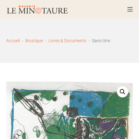
Aller
Me
au
Galerie Le Minotaure – La Bo
contenu
Accueil
Boutique
Livres & Documents
Sans titre